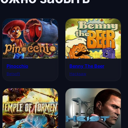
Pinocchio
Benny The Beer
Betsoft
Hacksaw