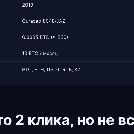
2019
Curacao 8048/JAZ
0.0005 BTC (≈ $30)
10 BTC / месяц
BTC, ETH, USDT, RUB, KZT
о 2 клика, но не в