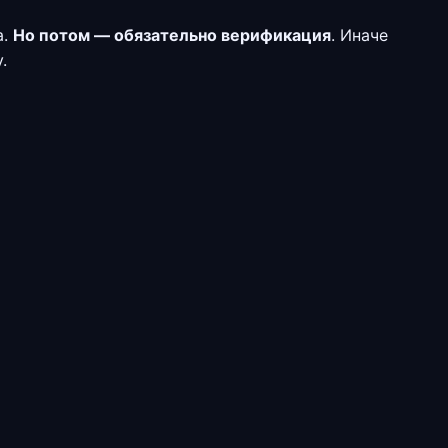
а.
Но потом — обязательно верификация
. Иначе
.