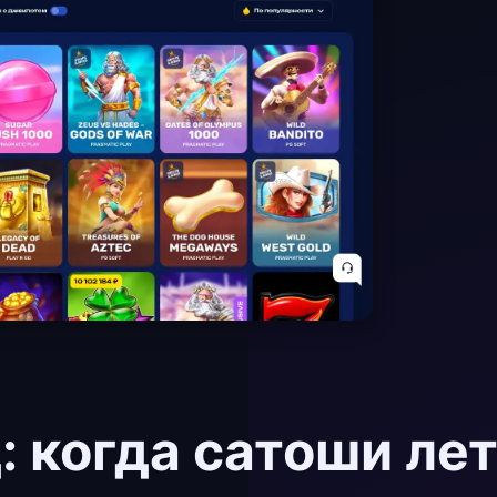
 когда сатоши лет