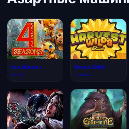
Four Seasons
Harvest Wilds
Betsoft
Hacksaw